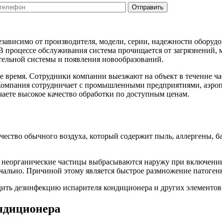
висимо от производителя, модели, серии, надежности оборудова
 процессе обслуживания система прочищается от загрязнений, м
тельной системы и появления новообразований.
 время. Сотрудники компании выезжают на объект в течение ча
. Компания сотрудничает с промышленными предприятиями, аэр
аете высокое качество обработки по доступным ценам.
чество обычного воздуха, который содержит пыль, аллергены, ба
 и неорганические частицы выбрасываются наружу при включени
чально. Причиной этому является быстрое размножение патоген
дить дезинфекцию испарителя кондиционера и других элементов
ндиционера