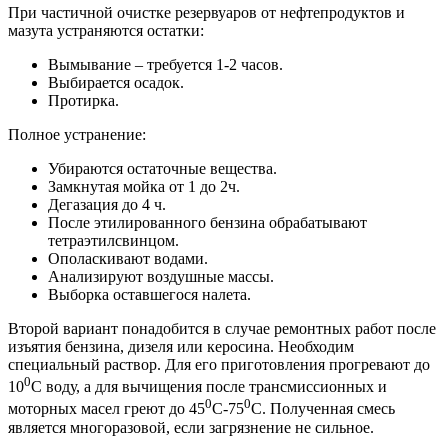
При частичной очистке резервуаров от нефтепродуктов и
мазута устраняются остатки:
Вымывание – требуется 1-2 часов.
Выбирается осадок.
Протирка.
Полное устранение:
Убираются остаточные вещества.
Замкнутая мойка от 1 до 2ч.
Дегазация до 4 ч.
После этилированного бензина обрабатывают
тетраэтилсвинцом.
Ополаскивают водами.
Анализируют воздушные массы.
Выборка оставшегося налета.
Второй вариант понадобится в случае ремонтных работ после
изъятия бензина, дизеля или керосина. Необходим
специальный раствор. Для его приготовления прогревают до
0
10
С воду, а для вычищения после трансмиссионных и
0
0
моторных масел греют до 45
С-75
С. Полученная смесь
является многоразовой, если загрязнение не сильное.